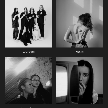
LuGroom
Настя