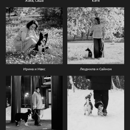
Жака, Саша
Катя
Ирина и Макс
Людмила и Саймон