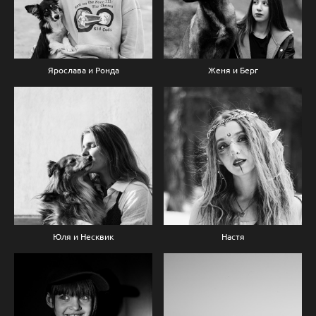
Ярослава и Ронда
Женя и Берг
Юля и Несквик
Настя