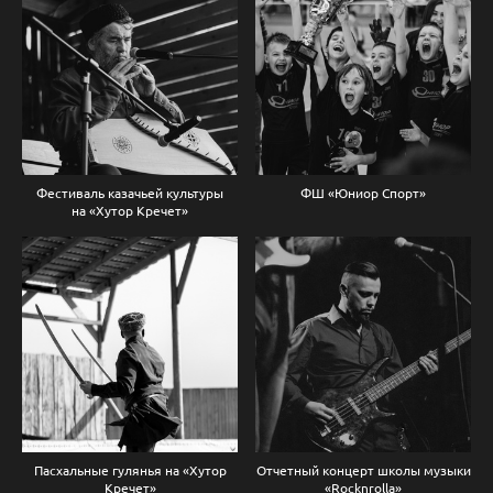
Фестиваль казачьей культуры
ФШ «Юниор Спорт»
на «Хутор Кречет»
Пасхальные гулянья на «Хутор
Отчетный концерт школы музыки
Кречет»
«Rocknrolla»